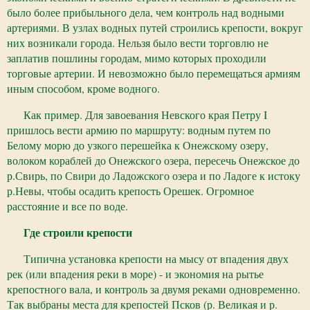
было более прибыльного дела, чем контроль над водными
артериями. В узлах водных путей строились крепости, вокруг
них возникали города. Нельзя было вести торговлю не
заплатив пошлины городам, мимо которых проходили
торговые артерии. И невозможно было перемещаться армиям
иным способом, кроме водного.
Как пример. Для завоевания Невского края Петру I
пришлось вести армию по маршруту: водным путем по
Белому морю до узкого перешейка к Онежскому озеру,
волоком кораблей до Онежского озера, пересечь Онежское до
р.Свирь, по Свири до Ладожского озера и по Ладоге к истоку
р.Невы, чтобы осадить крепость Орешек. Огромное
расстояние и все по воде.
Где строили крепости
Типична установка крепости на мысу от впадения двух
рек (или впадения реки в море) - и экономия на рытье
крепостного вала, и контроль за двумя реками одновременно.
Так выбраны места для крепостей Псков (р. Великая и р.