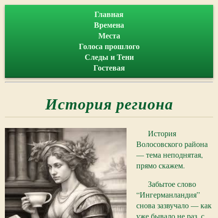
Главная
Времена
Места
Голоса прошлого
Следы и Тени
Гостевая
История региона
История
Волосовского района
— тема неподнятая,
прямо скажем.
Забытое слово
“Ингерманландия”
снова зазвучало — как
уже бывало не раз, с