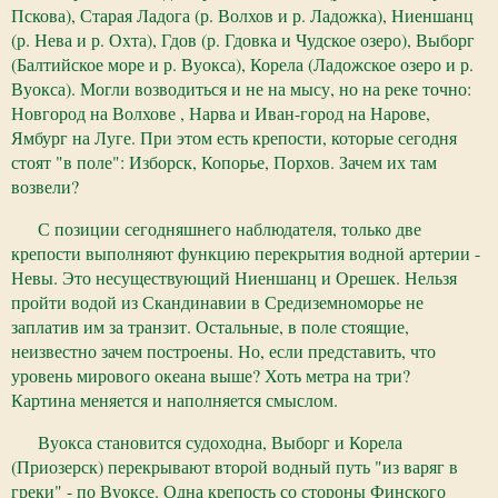
Пскова), Старая Ладога (р. Волхов и р. Ладожка), Ниеншанц
(р. Нева и р. Охта), Гдов (р. Гдовка и Чудское озеро), Выборг
(Балтийское море и р. Вуокса), Корела (Ладожское озеро и р.
Вуокса). Могли возводиться и не на мысу, но на реке точно:
Новгород на Волхове , Нарва и Иван-город на Нарове,
Ямбург на Луге. При этом есть крепости, которые сегодня
стоят "в поле": Изборск, Копорье, Порхов. Зачем их там
возвели?
С позиции сегодняшнего наблюдателя, только две
крепости выполняют функцию перекрытия водной артерии -
Невы. Это несуществующий Ниеншанц и Орешек. Нельзя
пройти водой из Скандинавии в Средиземноморье не
заплатив им за транзит. Остальные, в поле стоящие,
неизвестно зачем построены. Но, если представить, что
уровень мирового океана выше? Хоть метра на три?
Картина меняется и наполняется смыслом.
Вуокса становится судоходна, Выборг и Корела
(Приозерск) перекрывают второй водный путь "из варяг в
греки" - по Вуоксе. Одна крепость со стороны Финского