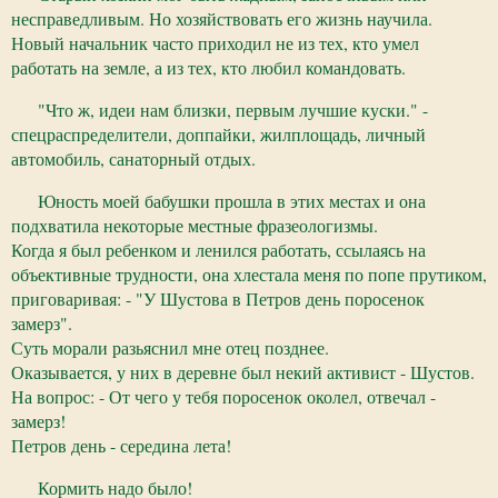
несправедливым. Но хозяйствовать его жизнь научила.
Новый начальник часто приходил не из тех, кто умел
работать на земле, а из тех, кто любил командовать.
"Что ж, идеи нам близки, первым лучшие куски." -
спецраспределители, доппайки, жилплощадь, личный
автомобиль, санаторный отдых.
Юность моей бабушки прошла в этих местах и она
подхватила некоторые местные фразеологизмы.
Когда я был ребенком и ленился работать, ссылаясь на
объективные трудности, она хлестала меня по попе прутиком,
приговаривая: - "У Шустова в Петров день поросенок
замерз".
Суть морали разьяснил мне отец позднее.
Оказывается, у них в деревне был некий активист - Шустов.
На вопрос: - От чего у тебя поросенок околел, отвечал -
замерз!
Петров день - середина лета!
Кормить надо было!