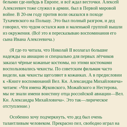
белыми где-нибудь в Европе, и всё ждал весточки. Алексей
Алексеевич тоже служил в армии, был в Первой мировой
войне. В 20-ом году против воли оказался в походе
Тухачевского на Польшу. Это был полный разгром, и дед
говорил, что чудом остался жив и маленькой группой вышли
из окружения. (Всё это я пересказываю воспоминания его
сына Ивана Алексеевича.)
(Я где-то читала, что Николай II возлагал большие
надежды на авиацию и специально для первых лётчиков
заказал чёрные кожаные костюмы, но этими костюмами
воспользовались чекисты. По советским фильмам часто
видели, как чекисты щеголяют в кожанках. А в предисловии
к «Книге воспоминаний Вел. Кн. Александра Михайловича»
читаем: «Чтя имена Жуковского, Можайского и Нестерова,
мы не знали имени воистину отца российской авиации—Вел.
Кн. Александра Михайловича». Это так—лирическое
отступление.)
Особенно хочу подчеркнуть, что дед был очень
талантливым человеком. Прекрасно пел, свободно играл на