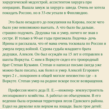
хирургической медсестрой, ассистентом хирурга при
операциях. Вышла замуж за хирурга- шведа. Очень не хотела
покидать Россию, но в 33-ем уехали в Финляндию.
Это было незадолго до покушения на Кирова, после чего
было уже невозможно выехать. А что было бы дальше,
страшно подумать. Дедушка так и умер, ничего не зная о
сестре. И только в 90-ые годы приезжала Лидочка- дочь
Ирины и рассказала, что её мама очень тосковала по России и
умерла перед войной. Сурова судьба младшего брата
дедушки, Алексея. Он был осуждён на 15 лет и отправлен в
шахты Воркуты. С ним в Воркуте сидел его троюродный
брат Степан Кузьмин. Степан и написал письмо (когда уже
можно было писать), как болел и умер Алексей Егорович
через 2 г., похоронен в общей могиле неизвестно где – в
Воркуте. Степан умер на родине вскоре после возвращения.
Профессия моего деда П. Е.—инженер- землеустроитель
лесопаркового хозяйства. А работал он объездчиком. В его
ведении была огромная территория лесов Гдовского района.
Ездил на двуколке или верхом на лошади. Было трое детей: