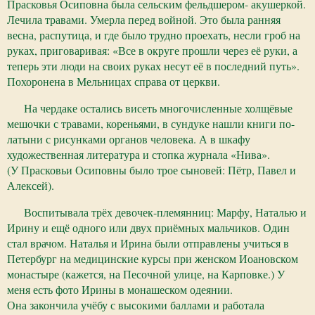
Прасковья Осиповна была сельским фельдшером- акушеркой.
Лечила травами. Умерла перед войной. Это была ранняя
весна, распутица, и где было трудно проехать, несли гроб на
руках, приговаривая: «Все в округе прошли через её руки, а
теперь эти люди на своих руках несут её в последний путь».
Похоронена в Мельницах справа от церкви.
На чердаке остались висеть многочисленные холщёвые
мешочки с травами, кореньями, в сундуке нашли книги по-
латыни с рисунками органов человека. А в шкафу
художественная литература и стопка журнала «Нива».
(У Прасковьи Осиповны было трое сыновей: Пётр, Павел и
Алексей).
Воспитывала трёх девочек-племянниц: Марфу, Наталью и
Ирину и ещё одного или двух приёмных мальчиков. Один
стал врачом. Наталья и Ирина были отправлены учиться в
Петербург на медицинские курсы при женском Иоановском
монастыре (кажется, на Песочной улице, на Карповке.) У
меня есть фото Ирины в монашеском одеянии.
Она закончила учёбу с высокими баллами и работала