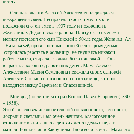
войну.
Очень жаль, что Алексей Алексеевич не дождался
возвращения сына. Несправедливость и жестокость
подкосили его, он умер в 1937 году и похоронен в
Железницах Дедовичского района. Плиту с его именем на
могилу поставил его сын Николай в 50-ые годы. Жена Ал. Ал
. Наталья Фёдоровна осталась нищей с четырьмя детьми.
Устроилась работать в больницу, не гнушаясь никакой
работы: мыла, стирала, гладила, была нянечкой…. Она
вырастила хороших, работящих детей. Мама Алексея
Алексеевича Мария Семёновна пережила своих сыновей
Алексея и Степана и похоронена на кладбище, которое
находится между Заречьем и Спасовщиной.
Мой дед (по линии матери) Егоров Павел Егорович (1890
– 1958).
Это был человек исключительной порядочности, честности,
добрый и светлый. Был очень начитан. Благоговейное
отношение к книге шло с детских лет от деда- шведа и
матери. Родился он в Закрупичье Гдовского района. Мама его