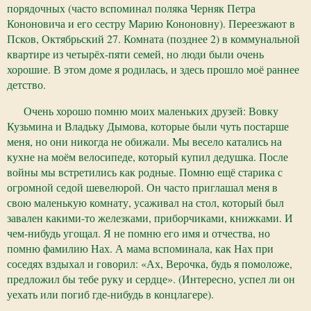
порядочных (часто вспоминал поляка Черняк Петра
Кононовича и его сестру Марию Кононовну). Переезжают в
Псков, Октябрьский 27. Комната (позднее 2) в коммунальной
квартире из четырёх-пяти семей, но люди были очень
хорошие. В этом доме я родилась, и здесь прошло моё раннее
детство.
Очень хорошо помню моих маленьких друзей: Вовку
Кузьмина и Владьку Дымова, которые были чуть постарше
меня, но они никогда не обижали. Мы весело катались на
кухне на моём велосипеде, который купил дедушка. После
войны мы встретились как родные. Помню ещё старика с
огромной седой шевелюрой. Он часто приглашал меня в
свою маленькую комнату, усаживал на стол, который был
завален какими-то железками, приборчиками, книжками. И
чем-нибудь угощал. Я не помню его имя и отчества, но
помню фамилию Нах. А мама вспоминала, как Нах при
соседях вздыхал и говорил: «Ах, Верочка, будь я помоложе,
предложил бы тебе руку и сердце». (Интересно, успел ли он
уехать или погиб где-нибудь в концлагере).