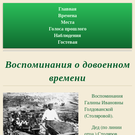
Главная
Времена
Места
Голоса прошлого
Наблюдения
Гостевая
Воспоминания о довоенном
времени
Воспоминания
Галины Ивановны
Голдованской
(Столяровой).
Дед (по линии
отца ) Столяров