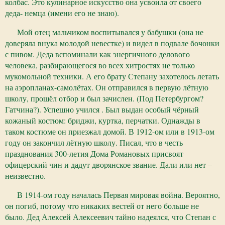
колбас. Это кулинарное искусство она усвоила от своего
деда- немца (имени его не знаю).
Мой отец мальчиком воспитывался у бабушки (она не
доверяла внука молодой невестке) и видел в подвале бочонки
с пивом. Деда вспоминали как энергичного делового
человека, разбирающегося во всех хитростях не только
мукомольной техники. А его брату Степану захотелось летать
на аэропланах-самолётах. Он отправился в первую лётную
школу, прошёл отбор и был зачислен. (Под Петербургом?
Гатчина?). Успешно учился . Был выдан особый чёрный
кожаный костюм: бриджи, куртка, перчатки. Однажды в
таком костюме он приезжал домой. В 1912-ом или в 1913-ом
году он закончил лётную школу. Писал, что в честь
празднования 300-летия Дома Романовых присвоят
офицерский чин и дадут дворянское звание. Дали или нет –
неизвестно.
В 1914-ом году началась Первая мировая война. Вероятно,
он погиб, потому что никаких вестей от него больше не
было. Дед Алексей Алексеевич тайно надеялся, что Степан с