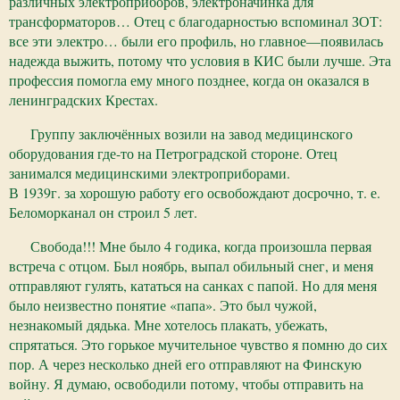
различных электроприборов, электроначинка для
трансформаторов… Отец с благодарностью вспоминал ЗОТ:
все эти электро… были его профиль, но главное—появилась
надежда выжить, потому что условия в КИС были лучше. Эта
профессия помогла ему много позднее, когда он оказался в
ленинградских Крестах.
Группу заключённых возили на завод медицинского
оборудования где-то на Петроградской стороне. Отец
занимался медицинскими электроприборами.
В 1939г. за хорошую работу его освобождают досрочно, т. е.
Беломорканал он строил 5 лет.
Свобода!!! Мне было 4 годика, когда произошла первая
встреча с отцом. Был ноябрь, выпал обильный снег, и меня
отправляют гулять, кататься на санках с папой. Но для меня
было неизвестно понятие «папа». Это был чужой,
незнакомый дядька. Мне хотелось плакать, убежать,
спрятаться. Это горькое мучительное чувство я помню до сих
пор. А через несколько дней его отправляют на Финскую
войну. Я думаю, освободили потому, чтобы отправить на