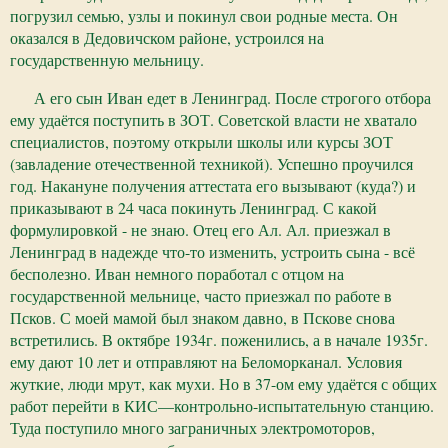
погрузил семью, узлы и покинул свои родные места. Он
оказался в Дедовичском районе, устроился на
государственную мельницу.
А его сын Иван едет в Ленинград. После строгого отбора
ему удаётся поступить в ЗОТ. Советской власти не хватало
специалистов, поэтому открыли школы или курсы ЗОТ
(завладение отечественной техникой). Успешно проучился
год. Накануне получения аттестата его вызывают (куда?) и
приказывают в 24 часа покинуть Ленинград. С какой
формулировкой - не знаю. Отец его Ал. Ал. приезжал в
Ленинград в надежде что-то изменить, устроить сына - всё
бесполезно. Иван немного поработал с отцом на
государственной мельнице, часто приезжал по работе в
Псков. С моей мамой был знаком давно, в Пскове снова
встретились. В октябре 1934г. поженились, а в начале 1935г.
ему дают 10 лет и отправляют на Беломорканал. Условия
жуткие, люди мрут, как мухи. Но в 37-ом ему удаётся с общих
работ перейти в КИС—контрольно-испытательную станцию.
Туда поступило много заграничных электромоторов,