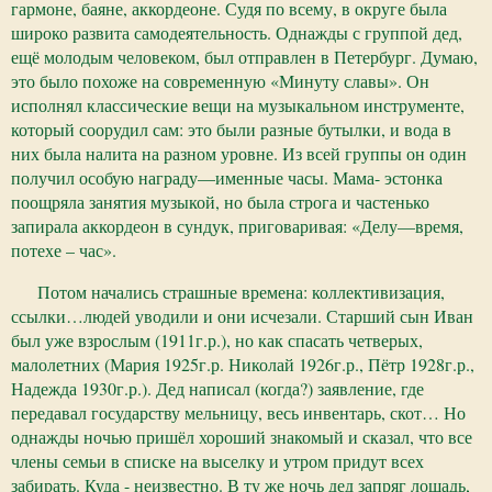
гармоне, баяне, аккордеоне. Судя по всему, в округе была
широко развита самодеятельность. Однажды с группой дед,
ещё молодым человеком, был отправлен в Петербург. Думаю,
это было похоже на современную «Минуту славы». Он
исполнял классические вещи на музыкальном инструменте,
который соорудил сам: это были разные бутылки, и вода в
них была налита на разном уровне. Из всей группы он один
получил особую награду—именные часы. Мама- эстонка
поощряла занятия музыкой, но была строга и частенько
запирала аккордеон в сундук, приговаривая: «Делу—время,
потехе – час».
Потом начались страшные времена: коллективизация,
ссылки…людей уводили и они исчезали. Старший сын Иван
был уже взрослым (1911г.р.), но как спасать четверых,
малолетних (Мария 1925г.р. Николай 1926г.р., Пётр 1928г.р.,
Надежда 1930г.р.). Дед написал (когда?) заявление, где
передавал государству мельницу, весь инвентарь, скот… Но
однажды ночью пришёл хороший знакомый и сказал, что все
члены семьи в списке на выселку и утром придут всех
забирать. Куда - неизвестно. В ту же ночь дед запряг лошадь,