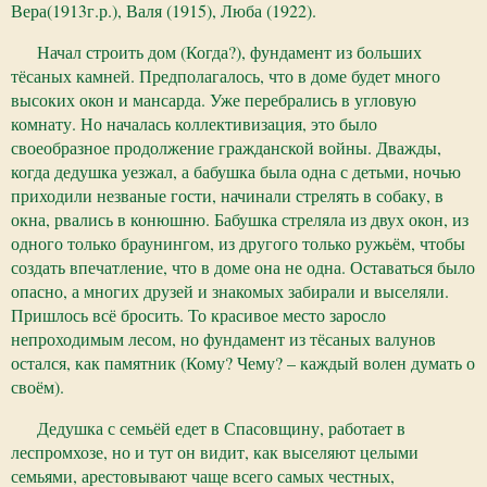
Вера(1913г.р.), Валя (1915), Люба (1922).
Начал строить дом (Когда?), фундамент из больших
тёсаных камней. Предполагалось, что в доме будет много
высоких окон и мансарда. Уже перебрались в угловую
комнату. Но началась коллективизация, это было
своеобразное продолжение гражданской войны. Дважды,
когда дедушка уезжал, а бабушка была одна с детьми, ночью
приходили незваные гости, начинали стрелять в собаку, в
окна, рвались в конюшню. Бабушка стреляла из двух окон, из
одного только браунингом, из другого только ружьём, чтобы
создать впечатление, что в доме она не одна. Оставаться было
опасно, а многих друзей и знакомых забирали и выселяли.
Пришлось всё бросить. То красивое место заросло
непроходимым лесом, но фундамент из тёсаных валунов
остался, как памятник (Кому? Чему? – каждый волен думать о
своём).
Дедушка с семьёй едет в Спасовщину, работает в
леспромхозе, но и тут он видит, как выселяют целыми
семьями, арестовывают чаще всего самых честных,