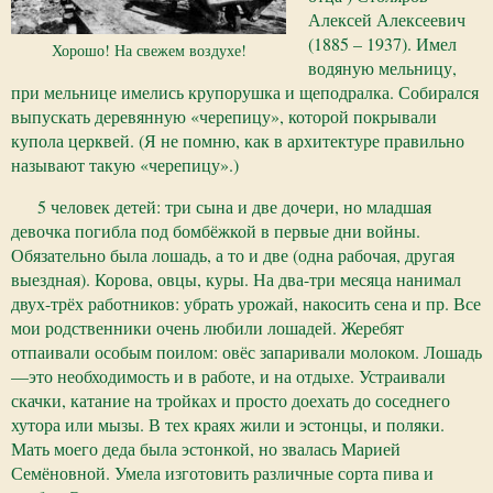
Алексей Алексеевич
(1885 – 1937). Имел
Хорошо! На свежем воздухе!
водяную мельницу,
при мельнице имелись крупорушка и щеподралка. Собирался
выпускать деревянную «черепицу», которой покрывали
купола церквей. (Я не помню, как в архитектуре правильно
называют такую «черепицу».)
5 человек детей: три сына и две дочери, но младшая
девочка погибла под бомбёжкой в первые дни войны.
Обязательно была лошадь, а то и две (одна рабочая, другая
выездная). Корова, овцы, куры. На два-три месяца нанимал
двух-трёх работников: убрать урожай, накосить сена и пр. Все
мои родственники очень любили лошадей. Жеребят
отпаивали особым поилом: овёс запаривали молоком. Лошадь
—это необходимость и в работе, и на отдыхе. Устраивали
скачки, катание на тройках и просто доехать до соседнего
хутора или мызы. В тех краях жили и эстонцы, и поляки.
Мать моего деда была эстонкой, но звалась Марией
Семёновной. Умела изготовить различные сорта пива и