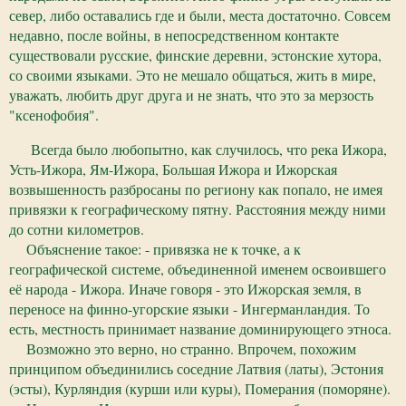
север, либо оставались где и были, места достаточно. Совсем
недавно, после войны, в непосредственном контакте
существовали русские, финские деревни, эстонские хутора,
со своими языками. Это не мешало общаться, жить в мире,
уважать, любить друг друга и не знать, что это за мерзость
"ксенофобия".
Всегда было любопытно, как случилось, что река Ижора,
Усть-Ижора, Ям-Ижора, Большая Ижора и Ижорская
возвышенность разбросаны по региону как попало, не имея
привязки к географическому пятну. Расстояния между ними
до сотни километров.
Объяснение такое: - привязка не к точке, а к
географической системе, объединенной именем освоившего
её народа - Ижора. Иначе говоря - это Ижорская земля, в
переносе на финно-угорские языки - Ингерманландия. То
есть, местность принимает название доминирующего этноса.
Возможно это верно, но странно. Впрочем, похожим
принципом объединились соседние Латвия (латы), Эстония
(эсты), Курляндия (курши или куры), Померания (поморяне).