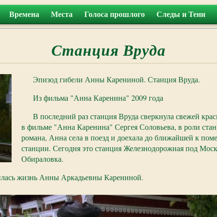
Времена
Места
Голоса прошлого
Следы и Тени
Станция Вруда
Эпизод гибели Анны Карениной. Станция Вруда.
Из фильма "Анна Каренина" 2009 года
В последний раз станция Вруда сверкнула свежей краск
в фильме "Анна Каренина" Сергея Соловьева, в роли ста
романа, Анна села в поезд и доехала до ближайшей к пом
станции. Сегодня это станция Железнодорожная под Москв
Обираловка.
чилась жизнь Анны Аркадьевны Карениной.